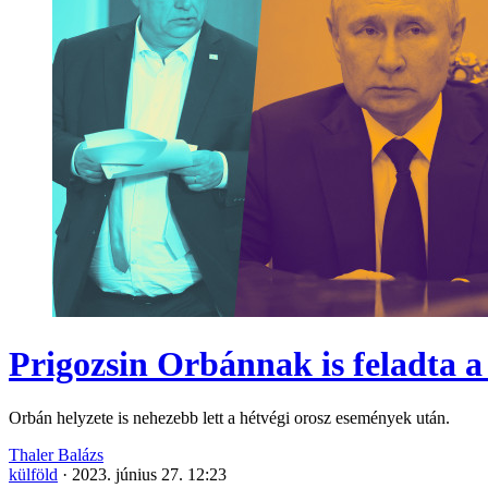
Prigozsin Orbánnak is feladta a
Orbán helyzete is nehezebb lett a hétvégi orosz események után.
Thaler Balázs
külföld
·
2023. június 27. 12:23