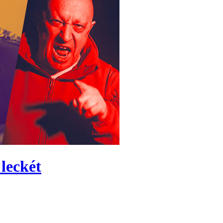
 leckét