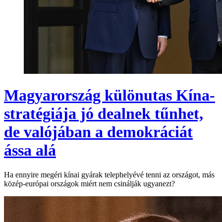
Magyarország különutas Kína-
stratégiája jó dealnek tűnhet,
de valójában a demokráciát
ássa alá
Ha ennyire megéri kínai gyárak telephelyévé tenni az országot, más
közép-európai országok miért nem csinálják ugyanezt?