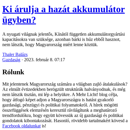
Ki árulja a hazát akkumulátor
ügyben?
A nyugati világnak jelentős, Kínától független akkumulátorgyártási
kapacitásokra van szüksége, azonban bárki is húz ebből hasznot,
nem látszik, hogy Magyarország miért lenne köztük.
Thaler Balázs
Gazdaság
·
2023. február 8. 07:17
Rólunk
Mit jelentenek Magyarország számára a világban zajló átalakulások?
Az elmúlt évtizedekben berögzült struktúrák halványodnak, és még
nem látszik tisztán, mi lép a helyükre. A Mehr Licht! blog célja,
hogy átfogó képet adjon a Magyarországra is hatást gyakorló
gazdasági, pénzügyi és politikai folyamatokról. A hírek mögötti
összefüggések elemzésén keresztül rávilágítunk a meghatározó
trendfordulókra, hogy együtt kövessük az új gazdasági és politikai
gondolatok kibontakozását. Hasonló, rövidebb tartalmakért kövesd a
Facebook oldalunkat
is!