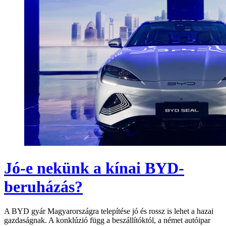
Jó-e nekünk a kínai BYD-
beruházás?
A BYD gyár Magyarországra telepítése jó és rossz is lehet a hazai
gazdaságnak. A konklúzió függ a beszállítóktól, a német autóipar