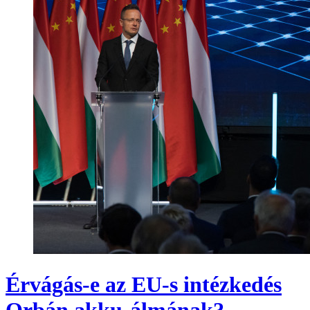
Érvágás-e az EU-s intézkedés
Orbán akku-álmának?