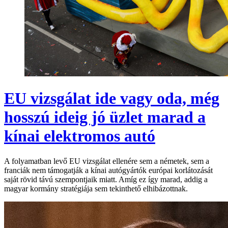
EU vizsgálat ide vagy oda, még
hosszú ideig jó üzlet marad a
kínai elektromos autó
A folyamatban levő EU vizsgálat ellenére sem a németek, sem a
franciák nem támogatják a kínai autógyártók európai korlátozását
saját rövid távú szempontjaik miatt. Amíg ez így marad, addig a
magyar kormány stratégiája sem tekinthető elhibázottnak.