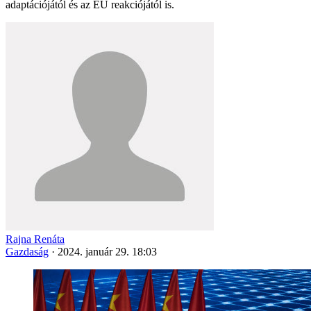
adaptációjától és az EU reakciójától is.
Rajna Renáta
Gazdaság
·
2024. január 29. 18:03