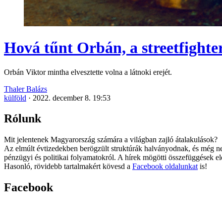
Hová tűnt Orbán, a streetfighte
Orbán Viktor mintha elvesztette volna a látnoki erejét.
Thaler Balázs
külföld
·
2022. december 8. 19:53
Rólunk
Mit jelentenek Magyarország számára a világban zajló átalakulások?
Az elmúlt évtizedekben berögzült struktúrák halványodnak, és még nem
pénzügyi és politikai folyamatokról. A hírek mögötti összefüggések e
Hasonló, rövidebb tartalmakért kövesd a
Facebook oldalunkat
is!
Facebook