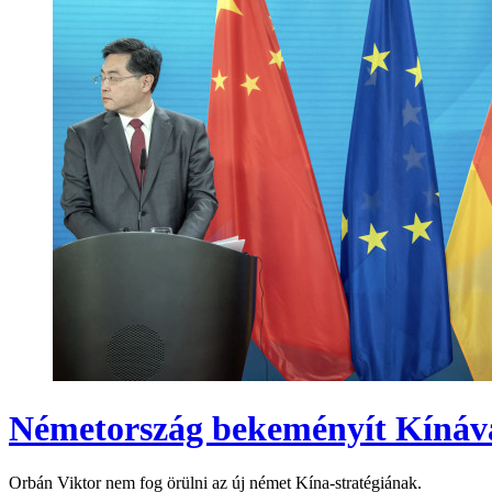
Németország bekeményít Kínáv
Orbán Viktor nem fog örülni az új német Kína-stratégiának.