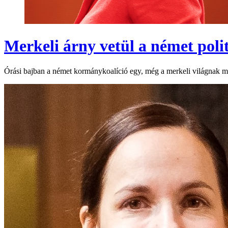
Merkeli árny vetül a német poli
Órási bajban a német kormánykoalíció egy, még a merkeli világnak meg