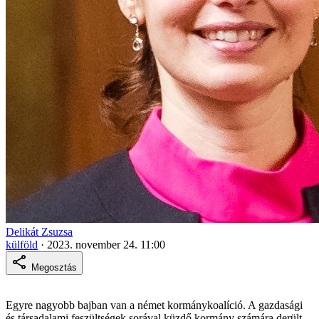
Delikát Zsuzsa
külföld
·
2023. november 24. 11:00
Megosztás
Egyre nagyobb bajban van a német kormánykoalíció. A gazdasági
és társadalami feszültségek sorával küzdő kormány számára derült