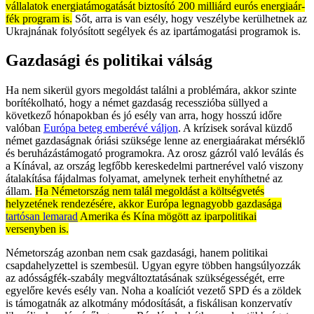
vállalatok energiatámogatását biztosító 200 milliárd eurós energiaár-
fék program is.
Sőt, arra is van esély, hogy veszélybe kerülhetnek az
Ukrajnának folyósított segélyek és az ipartámogatási programok is.
Gazdasági és politikai válság
Ha nem sikerül gyors megoldást találni a problémára, akkor szinte
borítékolható, hogy a német gazdaság recesszióba süllyed a
következő hónapokban és jó esély van arra, hogy hosszú időre
valóban
Európa beteg emberévé váljon
. A krízisek sorával küzdő
német gazdaságnak óriási szüksége lenne az energiaárakat mérséklő
és beruházástámogató programokra. Az orosz gázról való leválás és
a Kínával, az ország legfőbb kereskedelmi partnerével való viszony
átalakítása fájdalmas folyamat, amelynek terheit enyhíthetné az
állam.
Ha Németország nem talál megoldást a költségvetés
helyzetének rendezésére, akkor Európa legnagyobb gazdasága
tartósan lemarad
Amerika és Kína mögött az iparpolitikai
versenyben is.
Németország azonban nem csak gazdasági, hanem politikai
csapdahelyzettel is szembesül. Ugyan egyre többen hangsúlyozzák
az adósságfék-szabály megváltoztatásának szükségességét, erre
egyelőre kevés esély van. Noha a koalíciót vezető SPD és a zöldek
is támogatnák az alkotmány módosítását, a fiskálisan konzervatív