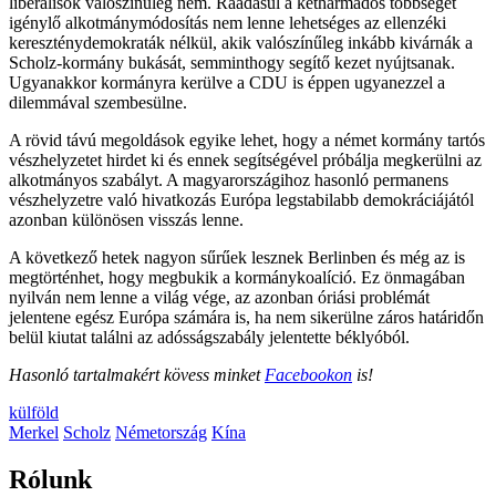
liberálisok valószínűleg nem. Ráadásul a kétharmados többséget
igénylő alkotmánymódosítás nem lenne lehetséges az ellenzéki
kereszténydemokraták nélkül, akik valószínűleg inkább kivárnák a
Scholz-kormány bukását, semminthogy segítő kezet nyújtsanak.
Ugyanakkor kormányra kerülve a CDU is éppen ugyanezzel a
dilemmával szembesülne.
A rövid távú megoldások egyike lehet, hogy a német kormány tartós
vészhelyzetet hirdet ki és ennek segítségével próbálja megkerülni az
alkotmányos szabályt. A magyarországihoz hasonló permanens
vészhelyzetre való hivatkozás Európa legstabilabb demokráciájától
azonban különösen visszás lenne.
A következő hetek nagyon sűrűek lesznek Berlinben és még az is
megtörténhet, hogy megbukik a kormánykoalíció. Ez önmagában
nyilván nem lenne a világ vége, az azonban óriási problémát
jelentene egész Európa számára is, ha nem sikerülne záros határidőn
belül kiutat találni az adósságszabály jelentette béklyóból.
Hasonló tartalmakért kövess minket
Facebookon
is!
külföld
Merkel
Scholz
Németország
Kína
Rólunk