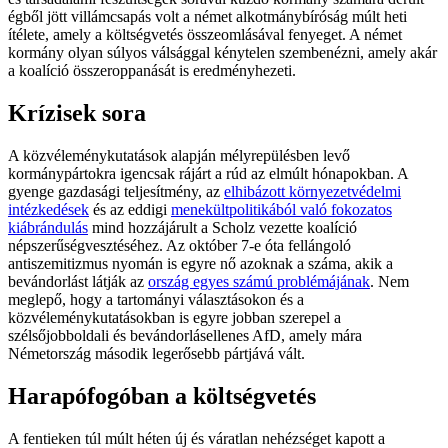
égből jött villámcsapás volt a német alkotmánybíróság múlt heti
ítélete, amely a költségvetés összeomlásával fenyeget. A német
kormány olyan súlyos válsággal kénytelen szembenézni, amely akár
a koalíció összeroppanását is eredményhezeti.
Krízisek sora
A közvéleménykutatások alapján mélyrepülésben levő
kormánypártokra igencsak rájárt a rúd az elmúlt hónapokban. A
gyenge gazdasági teljesítmény, az
elhibázott környezetvédelmi
intézkedések
és az eddigi
menekültpolitikából való fokozatos
kiábrándulás
mind hozzájárult a Scholz vezette koalíció
népszerűségvesztéséhez. Az október 7-e óta fellángoló
antiszemitizmus nyomán is egyre nő azoknak a száma, akik a
bevándorlást látják az
ország egyes számú problémájának
. Nem
meglepő, hogy a tartományi választásokon és a
közvéleménykutatásokban is egyre jobban szerepel a
szélsőjobboldali és bevándorlásellenes AfD, amely mára
Németország második legerősebb pártjává vált.
Harapófogóban a költségvetés
A fentieken túl múlt héten új és váratlan nehézséget kapott a