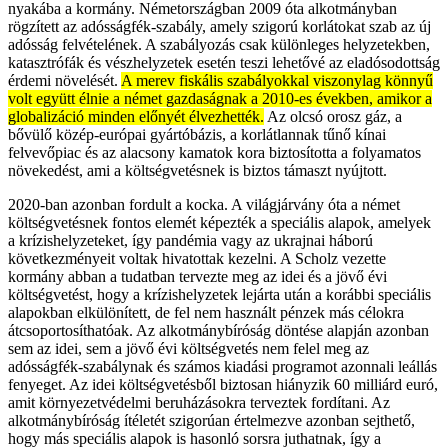
nyakába a kormány. Németországban 2009 óta alkotmányban
rögzített az adósságfék-szabály, amely szigorú korlátokat szab az új
adósság felvételének. A szabályozás csak különleges helyzetekben,
katasztrófák és vészhelyzetek esetén teszi lehetővé az eladósodottság
érdemi növelését.
A merev fiskális szabályokkal viszonylag könnyű
volt együtt élnie a német gazdaságnak a 2010-es években, amikor a
globalizáció minden előnyét élvezhették.
Az olcsó orosz gáz, a
bővülő közép-európai gyártóbázis, a korlátlannak tűnő kínai
felvevőpiac és az alacsony kamatok kora biztosította a folyamatos
növekedést, ami a költségvetésnek is biztos támaszt nyújtott.
2020-ban azonban fordult a kocka. A világjárvány óta a német
költségvetésnek fontos elemét képezték a speciális alapok, amelyek
a krízishelyzeteket, így pandémia vagy az ukrajnai háború
következményeit voltak hivatottak kezelni. A Scholz vezette
kormány abban a tudatban tervezte meg az idei és a jövő évi
költségvetést, hogy a krízishelyzetek lejárta után a korábbi speciális
alapokban elkülönített, de fel nem használt pénzek más célokra
átcsoportosíthatóak. Az alkotmánybíróság döntése alapján azonban
sem az idei, sem a jövő évi költségvetés nem felel meg az
adósságfék-szabálynak és számos kiadási programot azonnali leállás
fenyeget. Az idei költségvetésből biztosan hiányzik 60 milliárd euró,
amit környezetvédelmi beruházásokra terveztek fordítani. Az
alkotmánybíróság ítéletét szigorúan értelmezve azonban sejthető,
hogy más speciális alapok is hasonló sorsra juthatnak, így a