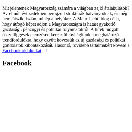
Mit jelentenek Magyarország számára a világban zajló átalakulások?
Az elmúlt évtizedekben berögzült struktúrák halványodnak, és még
nem látszik tisztán, mi lép a helyükre. A Mehr Licht! blog célja,
hogy átfogó képet adjon a Magyarországra is hatást gyakorló
gazdasági, pénzügyi és politikai folyamatokról. A hírek mögötti
összefüggések elemzésén keresztül rávilágítunk a meghatározó
trendfordulókra, hogy együtt kövessük az új gazdasági és politikai
gondolatok kibontakozását. Hasonló, rövidebb tartalmakért kövesd a
Facebook oldalunkat
is!
Facebook