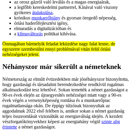
az orosz gázról való leválás és a magas energiaárak,
a legfőbb kereskedelmi partnerrel, Kínával való viszony
gyökeres
átalakulása
,
krónikus
munkaerőhiány
és gyorsan öregedő népesség,
óriási haderőfejlesztési igény,
elmaradás a digitalizációban és
a
klímaváltozás
politikai kihívása.
Önmagában bármelyik feladat leküzdése nagy falat lenne, de
egyszerre szembesülni ennyi problémával vitán felül óriási
nehézségeket jelent.
Néhányszor már sikerült a németeknek
Németország az elmúlt évtizedekben már jónéhányszor bizonyította,
hogy gazdasági és társadalmi berendezkedése rendkívül rugalmas
alkalmazkodást tesz lehetővé. Sokan temették a német gazdaságot a
90-es évek elején az újraegyesítés nehézségei miatt vagy a 90-es
évek végén a versenyképesség romlása és a munkaerőpiac
rugalmatlansága okán. De éppígy túlzónak bizonyultak az
aggodalmak 2022 első felében is, amikor sokan a német gazdaság
teljes összeomlását vizionálták az energiaválság idején. A kezdeti
vészforgatókönyvekhez képest az energiahány végül
szinte alig
érintette
a német gazdaságot.