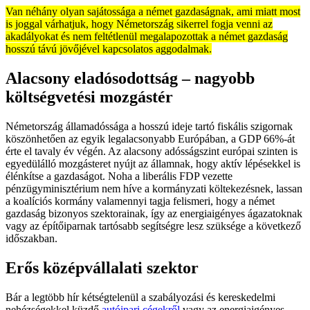
Van néhány olyan sajátossága a német gazdaságnak, ami miatt most
is joggal várhatjuk, hogy Németország sikerrel fogja venni az
akadályokat és nem feltétlenül megalapozottak a német gazdaság
hosszú távú jövőjével kapcsolatos aggodalmak.
Alacsony eladósodottság – nagyobb
költségvetési mozgástér
Németország államadóssága a hosszú ideje tartó fiskális szigornak
köszönhetően az egyik legalacsonyabb Európában, a GDP 66%-át
érte el tavaly év végén. Az alacsony adósságszint európai szinten is
egyedülálló mozgásteret nyújt az államnak, hogy aktív lépésekkel is
élénkítse a gazdaságot. Noha a liberális FDP vezette
pénzügyminisztérium nem híve a kormányzati költekezésnek, lassan
a koalíciós kormány valamennyi tagja felismeri, hogy a német
gazdaság bizonyos szektorainak, így az energiaigényes ágazatoknak
vagy az építőiparnak tartósabb segítségre lesz szüksége a következő
időszakban.
Erős középvállalati szektor
Bár a legtöbb hír kétségtelenül a szabályozási és kereskedelmi
nehézségekkel küzdő
autóipari cégekről
vagy az energiaigényes