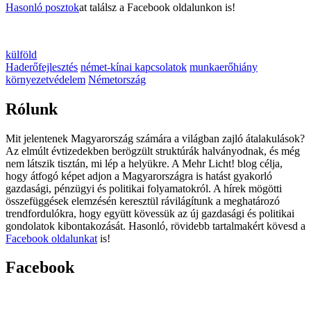
Hasonló posztok
at találsz a Facebook oldalunkon is!
külföld
Haderőfejlesztés
német-kínai kapcsolatok
munkaerőhiány
környezetvédelem
Németország
Rólunk
Mit jelentenek Magyarország számára a világban zajló átalakulások?
Az elmúlt évtizedekben berögzült struktúrák halványodnak, és még
nem látszik tisztán, mi lép a helyükre. A Mehr Licht! blog célja,
hogy átfogó képet adjon a Magyarországra is hatást gyakorló
gazdasági, pénzügyi és politikai folyamatokról. A hírek mögötti
összefüggések elemzésén keresztül rávilágítunk a meghatározó
trendfordulókra, hogy együtt kövessük az új gazdasági és politikai
gondolatok kibontakozását. Hasonló, rövidebb tartalmakért kövesd a
Facebook oldalunkat
is!
Facebook