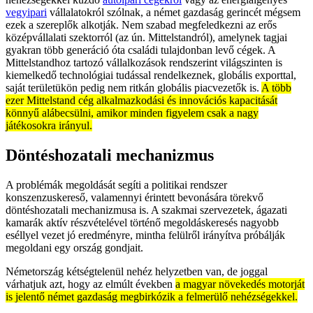
vegyipari
vállalatokról szólnak, a német gazdaság gerincét mégsem
ezek a szereplők alkotják. Nem szabad megfeledkezni az erős
középvállalati szektorról (az ún. Mittelstandról), amelynek tagjai
gyakran több generáció óta családi tulajdonban levő cégek. A
Mittelstandhoz tartozó vállalkozások rendszerint világszinten is
kiemelkedő technológiai tudással rendelkeznek, globális exporttal,
saját területükön pedig nem ritkán globális piacvezetők is.
A több
ezer Mittelstand cég alkalmazkodási és innovációs kapacitását
könnyű alábecsülni, amikor minden figyelem csak a nagy
játékosokra irányul.
Döntéshozatali mechanizmus
A problémák megoldását segíti a politikai rendszer
konszenzuskereső, valamennyi érintett bevonására törekvő
döntéshozatali mechanizmusa is. A szakmai szervezetek, ágazati
kamarák aktív részvételével történő megoldáskeresés nagyobb
eséllyel vezet jó eredményre, mintha felülről irányítva próbálják
megoldani egy ország gondjait.
Németország kétségtelenül nehéz helyzetben van, de joggal
várhatjuk azt, hogy az elmúlt években
a magyar növekedés motorját
is jelentő német gazdaság megbirkózik a felmerülő nehézségekkel.