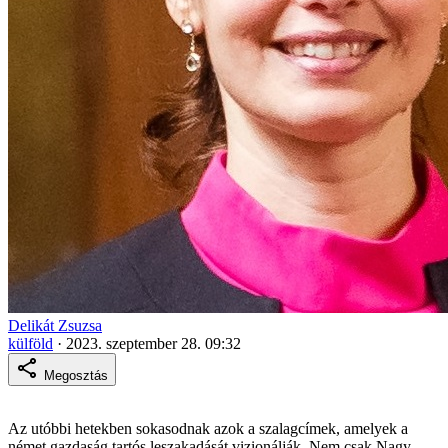
Delikát Zsuzsa
külföld
·
2023. szeptember 28. 09:32
Megosztás
Az utóbbi hetekben sokasodnak azok a szalagcímek, amelyek a
német gazdaság tartós leszakadását vizionálják. Nem csak Nagy