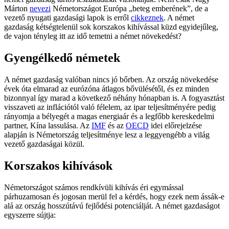
Márton
nevezi
Németországot Európa „beteg emberének”, de a
vezető nyugati gazdasági lapok is erről
cikkeznek
. A német
gazdaság kétségtelenül sok korszakos kihívással küzd egyidejűleg,
de vajon tényleg itt az idő temetni a német növekedést?
Gyengélkedő németek
A német gazdaság valóban nincs jó bőrben. Az ország növekedése
évek óta elmarad az eurózóna átlagos bővülésétől, és ez minden
bizonnyal így marad a következő néhány hónapban is. A fogyasztást
visszaveti az inflációtól való félelem, az ipar teljesítményére pedig
rányomja a bélyegét a magas energiaár és a legfőbb kereskedelmi
partner, Kína lassulása. Az
IMF
és az
OECD
idei előrejelzése
alapján is Németország teljesítménye lesz a leggyengébb a világ
vezető gazdaságai közül.
Korszakos kihívások
Németországot számos rendkívüli kihívás éri egymással
párhuzamosan és jogosan merül fel a kérdés, hogy ezek nem ássák-e
alá az ország hosszútávú fejlődési potenciálját. A német gazdaságot
egyszerre sújtja: