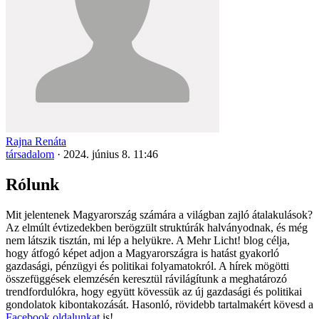
Rajna Renáta
társadalom
·
2024. június 8. 11:46
Rólunk
Mit jelentenek Magyarország számára a világban zajló átalakulások?
Az elmúlt évtizedekben berögzült struktúrák halványodnak, és még
nem látszik tisztán, mi lép a helyükre. A Mehr Licht! blog célja,
hogy átfogó képet adjon a Magyarországra is hatást gyakorló
gazdasági, pénzügyi és politikai folyamatokról. A hírek mögötti
összefüggések elemzésén keresztül rávilágítunk a meghatározó
trendfordulókra, hogy együtt kövessük az új gazdasági és politikai
gondolatok kibontakozását. Hasonló, rövidebb tartalmakért kövesd a
Facebook oldalunkat
is!