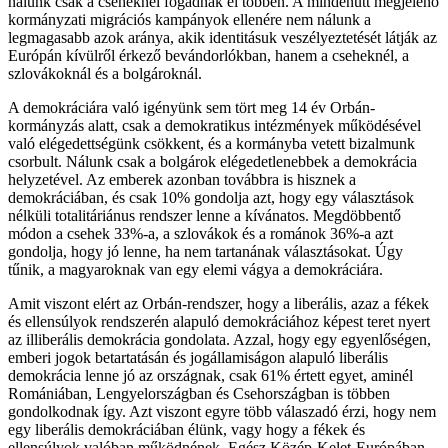
nálunk csak a cseheknél fogadnák el többen. A mindenütt megjelenő
kormányzati migrációs kampányok ellenére nem nálunk a
legmagasabb azok aránya, akik identitásuk veszélyeztetését látják az
Európán kívülről érkező bevándorlókban, hanem a cseheknél, a
szlovákoknál és a bolgároknál.
A demokráciára való igényünk sem tört meg 14 év Orbán-
kormányzás alatt, csak a demokratikus intézmények működésével
való elégedettségünk csökkent, és a kormányba vetett bizalmunk
csorbult. Nálunk csak a bolgárok elégedetlenebbek a demokrácia
helyzetével. Az emberek azonban továbbra is hisznek a
demokráciában, és csak 10% gondolja azt, hogy egy választások
nélküli totalitáriánus rendszer lenne a kívánatos. Megdöbbentő
módon a csehek 33%-a, a szlovákok és a románok 36%-a azt
gondolja, hogy jó lenne, ha nem tartanának választásokat. Úgy
tűnik, a magyaroknak van egy elemi vágya a demokráciára.
Amit viszont elért az Orbán-rendszer, hogy a liberális, azaz a fékek
és ellensúlyok rendszerén alapuló demokráciához képest teret nyert
az illiberális demokrácia gondolata. Azzal, hogy egy egyenlőségen,
emberi jogok betartatásán és jogállamiságon alapuló liberális
demokrácia lenne jó az országnak, csak 61% értett egyet, aminél
Romániában, Lengyelországban és Csehországban is többen
gondolkodnak így. Azt viszont egyre több válaszadó érzi, hogy nem
egy liberális demokráciában élünk, vagy hogy a fékek és
ellensúlyok valóban működnének. Egész Közép-Kelet-Európában