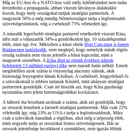
Míg az EU-hoz és a NATO-hoz való mély kötődésünket nem tudta
lerombolni a propaganda, abban viszont látványos átalakulást
hozott, hogy mely országokat tartjuk stratégiai partnernek. A
magyarok 56%-a még mindig Németországot tartja a legfontosabb
szövetségesünknek, míg a cseheknél 75% vélekedett így.
A második legerősebb stratégiai partnerré emelkedett viszont Kína,
idén már a válaszadók 34%-a gondolkodott így, 10 százalékponttal
több, mint egy éve. Miközben a kínai elnök
Hszi Csin-ping is éppen
Budapesten tartózkodik
, nem meglepő, hogy semelyik másik régiós
ország számára nem olyan jelentős a kínai kapcsolat, mint a
magyarok szemében. A
Kína által az elmúlt években nálunk
befektetett 13 milliárd eurónyi tőke
nem maradt hatás nélkül. Ennek
megfelelően azok száma is viszonylag alacsony nálunk, akik
biztonsági fenyegetést látnak Kínában. A cseheknél, lengyeleknél és
a szlovákoknál is többen tartanak Kínától, mint ahányan stratégiai
partnernek gondolják. Csak mi hisszük azt, hogy Kína gazdasági
nyomulása nem jelent biztonságpolitikai kockázatot.
A háború óta bezuhant azoknak a száma, akik azt gondolják, hogy
az oroszok lennének a kiemelt stratégiai partnereink. Már csak 22%
vélekedik így, míg 23% az USA-t tartja a legfontosabbnak. Mára
csak a szlovákok maradtak a régióban, ahol még a népesség több,
mint negyede tartja az oroszokat fontos szövetségesnek. Bár az
oroszok jelentősége lecsökkent a szemükben, nem igazán félünk