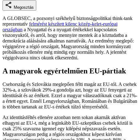
Megosztás
A GLOBSEC, a pozsonyi székhelyű biztonságpolitikai think-tank
reprezentatív
felmérést készített kilenc közép-kelet-európai
országban
a Nyugattal és a nyugati értékekkel kapcsolatos
viszonyukról, és arról, hogy mennyire mentek át a köztudatba a
demokrácia aláásására alkalmas narratívák. Az eredmény meglepő:
végignézve a régió országait, Magyarország minden kormányzati
próbálkozás ellenére még mindig egy normális hely. A jelentést
végigolvasva nincs okunk elkeseredni.
A magyarok egyértelműen EU-pártiak
Csehország és Szlovákia meglepően félti magát az EU-tól. A csehek
32%-a, a szlovákok 29%-a gondolja azt, hogy az EU fenyegeti az
identitását és az értékeit. Ezzel a magyar válaszadóknak csak a 21%-
a értett egyet. Ennél Lengyelországban, Romániában és Bulgáriában
is többen tartanak az EU-s értékek túlzó térnyerésétől.
Az identitásféltés ellenére azonban nem sokan akarnák aktívan
elhagyni az EU-t, még a leginkább EU-szkeptikus csehek közül is
csak 25% szavazna igennel egy kilépési népszavazás esetén.
Magyarországon pedig a régiós országokhoz képest kirívóan
alacsony a támogatók száma: csupán 10%. A magyarok 86%-a