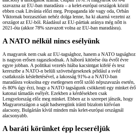
szavazna az EU-ban maradásra – a kelet-európai országok közül
ebben csak Litvánia előzi meg. Propaganda ide vagy oda, Orbán
Viktornak borzasztóan nehéz dolga lenne, ha ki akarná vezetni az
országot az EU-ból. Ráadásul az EU-pártiak aránya még nőtt is
2021-óta (akkor 78% szavazott volna az EU-ban maradásra).
A NATO nélkül nincs esélyünk
A magyarok nem csak az EU-tagsághoz, hanem a NATO tagsághoz
is nagyon erősen ragaszkodnak. A háború kitörése óta évről évre
egyre jobban. A politikai vezetés hiába kacsintgat kifelé és tesz
keresztbe a NATO-n belüli szövetségeseknek például a svéd
csatlakozás késleltetésével, a lakosság 91%-a a NATO-ban
maradásra voksolna egy esetlegesen erről szóló népszavazás esetén,
és 80% úgy érzi, hogy a NATO tagságunk csökkenti egy minket érő
katonai támadás esélyét. Ezekben a kérdésekben csak
Lengyelország előz meg minket. Ebben az is szerepet játszik, hogy
Magyarországon a saját hadseregünk iránti bizalom kirívóan
alacsony, Bulgárián kívül minden más kelet-európai országnál
alacsonyabb.
A baráti körünket épp lecseréljük