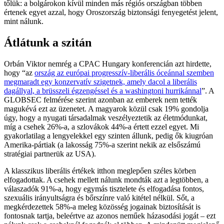
tőlük: a bolgárokon kívül minden más régiós országban többen
értenek egyet azzal, hogy Oroszország biztonsági fenyegetést jelent,
mint nálunk.
Átlátunk a szitán
Orbán Viktor nemrég a CPAC Hungary konferencián azt hirdette,
hogy “az
ország az európai progresszív-liberális óceánnal szemben
megmaradt egy konzervatív szigetnek, amely dacol a liberális
dagállyal, a brüsszeli égzengéssel és a washingtoni hurrikánnal
”. A
GLOBSEC felmérése szerint azonban az emberek nem tették
magukévá ezt az üzenetet. A magyarok közül csak 19% gondolja
úgy, hogy a nyugati társadalmak veszélyeztetik az életmódunkat,
míg a csehek 26%-a, a szlovákok 44%-a értett ezzel egyet. Mi
gyakorlatilag a lengyelekkel egy szinten állunk, pedig ők kiugróan
Amerika-pártiak (a lakosság 75%-a szerint nekik az elsőszámú
stratégiai partnerük az USA).
A klasszikus liberális értékek itthon meglepően széles körben
elfogadottak. A csehek mellett nálunk mondták azt a legtöbben, a
válaszadók 91%-a, hogy egymás tisztelete és elfogadása fontos,
szexuális irányultságra és bőrszínre való kitétel nélkül. Sőt, a
megkérdezettek 58%-a meleg közösség jogainak biztosítását is
fontosnak tartja, beleértve az azonos neműek házasodási jogát – ezt