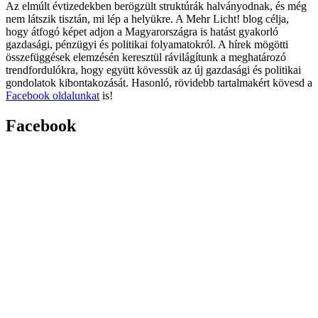
Az elmúlt évtizedekben berögzült struktúrák halványodnak, és még
nem látszik tisztán, mi lép a helyükre. A Mehr Licht! blog célja,
hogy átfogó képet adjon a Magyarországra is hatást gyakorló
gazdasági, pénzügyi és politikai folyamatokról. A hírek mögötti
összefüggések elemzésén keresztül rávilágítunk a meghatározó
trendfordulókra, hogy együtt kövessük az új gazdasági és politikai
gondolatok kibontakozását. Hasonló, rövidebb tartalmakért kövesd a
Facebook oldalunkat
is!
Facebook