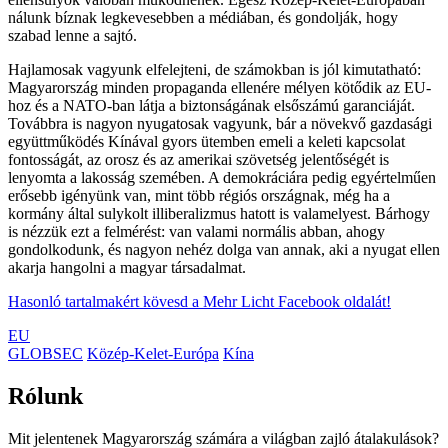
nálunk bíznak legkevesebben a médiában, és gondolják, hogy
szabad lenne a sajtó.
Hajlamosak vagyunk elfelejteni, de számokban is jól kimutatható:
Magyarország minden propaganda ellenére mélyen kötődik az EU-
hoz és a NATO-ban látja a biztonságának elsőszámú garanciáját.
Továbbra is nagyon nyugatosak vagyunk, bár a növekvő gazdasági
együttműködés Kínával gyors ütemben emeli a keleti kapcsolat
fontosságát, az orosz és az amerikai szövetség jelentőségét is
lenyomta a lakosság szemében. A demokráciára pedig egyértelműen
erősebb igényünk van, mint több régiós országnak, még ha a
kormány által sulykolt illiberalizmus hatott is valamelyest. Bárhogy
is nézzük ezt a felmérést: van valami normális abban, ahogy
gondolkodunk, és nagyon nehéz dolga van annak, aki a nyugat ellen
akarja hangolni a magyar társadalmat.
Hasonló tartalmakért kövesd a Mehr Licht Facebook oldalát!
EU
GLOBSEC
Közép-Kelet-Európa
Kína
Rólunk
Mit jelentenek Magyarország számára a világban zajló átalakulások?