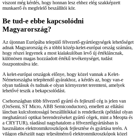
viszont még kérdés, hogy honnan lesz ehhez elég szakképzett
munkaerő és megfelelő beszállítói kör.
Be tud-e ebbe kapcsolódni
Magyarország?
Az újonnan Európába települő félvezető-gyártóegységek lehetőséget
adnak Magyarország és a többi közép-kelet-európai ország számára,
hogy részei legyenek a most kialakulóban levő új értékláncnak,
különösen magas hozzáadott értékű tevékenységet, tudást
összpontosítva ide.
A kelet-európai országok előnye, hogy közel vannak a Kelet-
Németországba telepítendő gyárakhoz, a kérdés az, hogy van-e
olyan tudásuk és tudnak-e olyan környezetet teremteni, amelyek
lehetővé teszik a bekapcsolódást.
Csehországban több félvezető gyártó és fejlesztő cég is jelen van
(OnSemi, ST Micro, ABB Semiconductors), emellett az ellátási
láncban kulcsfontosságú beszállítókkal is rendelkezik (például olyan
meghatározó optikai berendezéseket gyártó cégek, mint a Meopta és
a CRYTUR), ráadásul nagyhatalom a félvezetőgyártásban is
használatos elektronmikroszkópok fejlesztése és gyártása terén. A
világon elkészült nagy teljesítményű elektronmikroszkópok közel