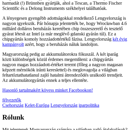
harmadát (!) Brünnben gyártják, ahol a Tescan, a Thermo Fischer
Scientific és a Delong Instruments székhelyei találhatóak.
A lényegesen gyengébb adottságokkal rendelkező Lengyelország is
nagyon igyekszik. Pár hónapja jelentették be, hogy Wrocławban 4.6
milliárd dolláros beruházás keretében chip összeszerelő és tesztelő
gyárat létesít az Intel (a már meglévő gdanski gyárán túl). Ez a
chipgyártás komoly hozzáadottértékű fázisa. Lengyelország
két évig
kampányolt
azért, hogy a beruházás náluk landoljon.
Magyarország pedig az akkumulátorokra fókuszál. A két iparág
közti különbségek közül érdemes megemlíteni: a chipgyártás
nagyon magas hozzáadott-értéket teremt (főleg a nagyon magasan
képzett mérnökök iránti kereslettel) és meglovagolja a világban
feltartóztathatatlanul zajló hatalmi átrendeződés uralkodó trendjeit.
Az akkumulátorgyártás ennek a teljes ellentéte.
Hasonló tartalmakért kövess minket Facebookon!
félvezetők
Csehország
Kelet-Európa
Lengyelország
iparpolitika
Rólunk
Mit jelentenek Magyarország számára a világban zajló átalakulások?