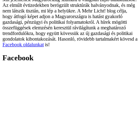
Az elmúlt évtizedekben berögzült struktúrák halványodnak, és még
nem látszik tisztán, mi lép a helyükre. A Mehr Licht! blog célja,
hogy átfogó képet adjon a Magyarországra is hatást gyakorló
gazdasági, pénzügyi és politikai folyamatokról. A hírek mögötti
összefüggések elemzésén keresztül rávilágítunk a meghatározó
trendfordulókra, hogy együtt kövessük az új gazdasági és politikai
gondolatok kibontakozását. Hasonló, rövidebb tartalmakért kövesd a
Facebook oldalunkat
is!
Facebook