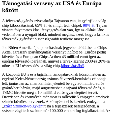
Támogatási verseny az USA és Európa
között
A félvezető-gyártás szívcsakrája Tajvanon van, itt gyártják a világ
chip-kibocsátásának 65%-át, és a high-tech chipek
90%-át.
Tajvan
viszont folyamatos kínai fenyegetés alatt van, így az ellátási lánc
védelmében a nyugati blokk mindent megtesz azért, hogy a kritikus
félvezetők gyártását biztonságosabb területre mozgassa.
Joe Biden Amerika újraiparosításának jegyében 2022-ben a Chips
Acttel agresszív ipartámogatási versenyt indított be. Európa pedig
követte, és a European Chips Actben 43 milliárd eurót ígért az
európai félvezető-iparágnak, amivel a tervek szerint 2030-ra 20%-ra
nőne az EU részesedése a világ chip-
kibocsátásából
.
A központi EU-s és a tagállami támogatásoknak köszönhetően az
egykori Kelet-Németország számos félvezető-beruházás célpontja
lett: júniusban az amerikai Intel jelentett be egy 30 milliárd eurós
gyártó-beruházást, majd augusztusban a tajvani félvezető óriás, a
TSMC hirdette meg a 10 millliárd eurós gyártelepítési tervét.
Drezdában és környékén már most is működik 5 chipgyár, amelyek
szintén bővülést terveznek. A környéket el is kezdték emlegetni a
„
szász Szilikon-völgyként
”: ha a fejlesztések befejeződnek, a
szászországi tech szektor már 100.000 embert fog foglalkoztatni. Az