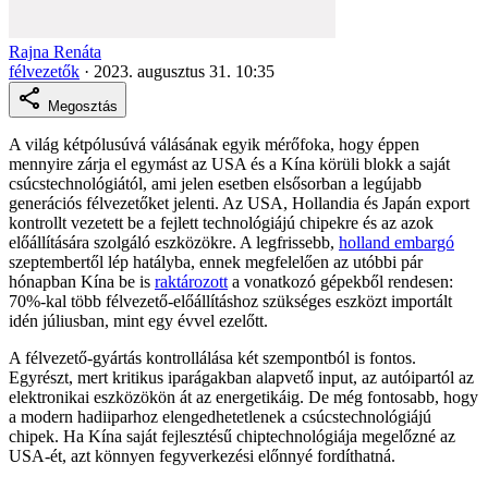
Rajna Renáta
félvezetők
·
2023. augusztus 31. 10:35
Megosztás
A világ kétpólusúvá válásának egyik mérőfoka, hogy éppen
mennyire zárja el egymást az USA és a Kína körüli blokk a saját
csúcstechnológiától, ami jelen esetben elsősorban a legújabb
generációs félvezetőket jelenti. Az USA, Hollandia és Japán export
kontrollt vezetett be a fejlett technológiájú chipekre és az azok
előállítására szolgáló eszközökre. A legfrissebb,
holland embargó
szeptembertől lép hatályba, ennek megfelelően az utóbbi pár
hónapban Kína be is
raktározott
a vonatkozó gépekből rendesen:
70%-kal több félvezető-előállításhoz szükséges eszközt importált
idén júliusban, mint egy évvel ezelőtt.
A félvezető-gyártás kontrollálása két szempontból is fontos.
Egyrészt, mert kritikus iparágakban alapvető input, az autóipartól az
elektronikai eszközökön át az energetikáig. De még fontosabb, hogy
a modern hadiiparhoz elengedhetetlenek a csúcstechnológiájú
chipek. Ha Kína saját fejlesztésű chiptechnológiája megelőzné az
USA-ét, azt könnyen fegyverkezési előnnyé fordíthatná.