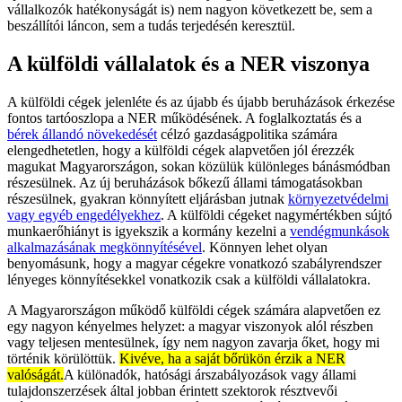
vállalkozók hatékonyságát is) nem nagyon következett be, sem a
beszállítói láncon, sem a tudás terjedésén keresztül.
A külföldi vállalatok és a NER viszonya
A külföldi cégek jelenléte és az újabb és újabb beruházások érkezése
fontos tartóoszlopa a NER működésének. A foglalkoztatás és a
bérek állandó növekedését
célzó gazdaságpolitika számára
elengedhetetlen, hogy a külföldi cégek alapvetően jól érezzék
magukat Magyarországon, sokan közülük különleges bánásmódban
részesülnek. Az új beruházások bőkezű állami támogatásokban
részesülnek, gyakran könnyített eljárásban jutnak
környezetvédelmi
vagy egyéb engedélyekhez
. A külföldi cégeket nagymértékben sújtó
munkaerőhiányt is igyekszik a kormány kezelni a
vendégmunkások
alkalmazásának megkönnyítésével
. Könnyen lehet olyan
benyomásunk, hogy a magyar cégekre vonatkozó szabályrendszer
lényeges könnyítésekkel vonatkozik csak a külföldi vállalatokra.
A Magyarországon működő külföldi cégek számára alapvetően ez
egy nagyon kényelmes helyzet: a magyar viszonyok alól részben
vagy teljesen mentesülnek, így nem nagyon zavarja őket, hogy mi
történik körülöttük.
Kivéve, ha a saját bőrükön érzik a NER
valóságát.
A különadók, hatósági árszabályozások vagy állami
tulajdonszerzések által jobban érintett szektorok résztvevői