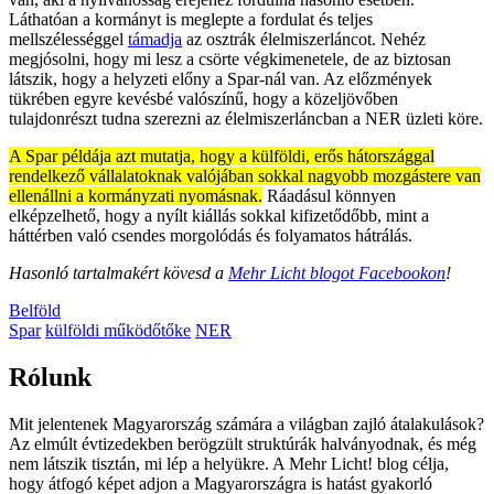
Láthatóan a kormányt is meglepte a fordulat és teljes
mellszélességgel
támadja
az osztrák élelmiszerláncot. Nehéz
megjósolni, hogy mi lesz a csörte végkimenetele, de az biztosan
látszik, hogy a helyzeti előny a Spar-nál van. Az előzmények
tükrében egyre kevésbé valószínű, hogy a közeljövőben
tulajdonrészt tudna szerezni az élelmiszerláncban a NER üzleti köre.
A Spar példája azt mutatja, hogy a külföldi, erős hátországgal
rendelkező vállalatoknak valójában sokkal nagyobb mozgástere van
ellenállni a kormányzati nyomásnak.
Ráadásul könnyen
elképzelhető, hogy a nyílt kiállás sokkal kifizetődőbb, mint a
háttérben való csendes morgolódás és folyamatos hátrálás.
Hasonló tartalmakért kövesd a
Mehr Licht blogot Facebookon
!
Belföld
Spar
külföldi működőtőke
NER
Rólunk
Mit jelentenek Magyarország számára a világban zajló átalakulások?
Az elmúlt évtizedekben berögzült struktúrák halványodnak, és még
nem látszik tisztán, mi lép a helyükre. A Mehr Licht! blog célja,
hogy átfogó képet adjon a Magyarországra is hatást gyakorló