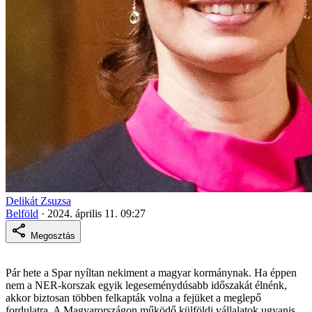
Delikát Zsuzsa
Belföld
·
2024. április 11. 09:27
Megosztás
Pár hete a Spar nyíltan nekiment a magyar kormánynak. Ha éppen
nem a NER-korszak egyik legeseménydúsabb időszakát élnénk,
akkor biztosan többen felkapták volna a fejüket a meglepő
fordulatra. A Magyarországon működő külföldi vállalatok ugyanis