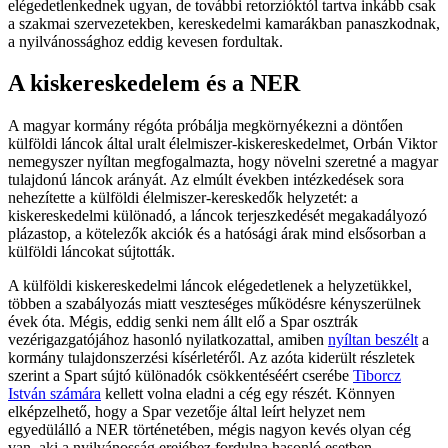
elégedetlenkednek ugyan, de további retorzióktól tartva inkább csak
a szakmai szervezetekben, kereskedelmi kamarákban panaszkodnak,
a nyilvánossághoz eddig kevesen fordultak.
A kiskereskedelem és a NER
A magyar kormány régóta próbálja megkörnyékezni a döntően
külföldi láncok által uralt élelmiszer-kiskereskedelmet, Orbán Viktor
nemegyszer nyíltan megfogalmazta, hogy növelni szeretné a magyar
tulajdonú láncok arányát. Az elmúlt években intézkedések sora
nehezítette a külföldi élelmiszer-kereskedők helyzetét: a
kiskereskedelmi különadó, a láncok terjeszkedését megakadályozó
plázastop, a kötelezők akciók és a hatósági árak mind elsősorban a
külföldi láncokat sújtották.
A külföldi kiskereskedelmi láncok elégedetlenek a helyzetükkel,
többen a szabályozás miatt veszteséges működésre kényszerülnek
évek óta. Mégis, eddig senki nem állt elő a Spar osztrák
vezérigazgatójához hasonló nyilatkozattal, amiben
nyíltan beszélt
a
kormány tulajdonszerzési kísérletéről. Az azóta kiderült részletek
szerint a Spart sújtó különadók csökkentéséért cserébe
Tiborcz
István számára
kellett volna eladni a cég egy részét. Könnyen
elképzelhető, hogy a Spar vezetője által leírt helyzet nem
egyedülálló a NER történetében, mégis nagyon kevés olyan cég
van, aki a nyilvánosság erejéhez fordulna hasonló esetben.