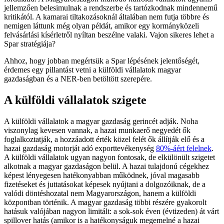
jellemzően belesimulnak a rendszerbe és tartózkodnak mindennemű
kritikától. A kamarai tiltakozásoknál általában nem futja többre és
nemigen láttunk még olyan példát, amikor egy kormányközeli
felvásárlási kísérletről nyíltan beszélne valaki. Vajon sikeres lehet a
Spar stratégiája?
Ahhoz, hogy jobban megértsük a Spar lépésének jelentőségét,
érdemes egy pillantást vetni a külföldi vállalatok magyar
gazdaságban és a NER-ben betöltött szerepére.
A külföldi vállalatok szigete
A külföldi vállalatok a magyar gazdaság gerincét adják. Noha
viszonylag kevesen vannak, a hazai munkaerő negyedét ők
foglalkoztatják, a hozzáadott érték közel felét ők állítják elő és a
hazai gazdaság motorját adó exporttevékenység
80%-áért felelnek
.
A külföldi vállalatok ugyan nagyon fontosak, de elkülönült szigetet
alkotnak a magyar gazdaságon belül. A hazai tulajdonú cégekhez
képest lényegesen hatékonyabban működnek, jóval magasabb
fizetéseket és juttatásokat képesek nyújtani a dolgozóiknak, de a
valódi döntéshozatal nem Magyarországon, hanem a külföldi
központban történik. A magyar gazdaság többi részére gyakorolt
hatásuk valójában nagyon limitált: a sok-sok éven (évtizeden) át várt
spillover hatás (amikor is a hatékonyságuk megemelné a hazai